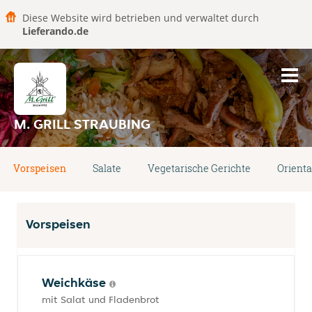
Diese Website wird betrieben und verwaltet durch
Lieferando.de
M. GRILL STRAUBING
Vorspeisen
Salate
Vegetarische Gerichte
Orienta
Vorspeisen
Weichkäse
mit Salat und Fladenbrot