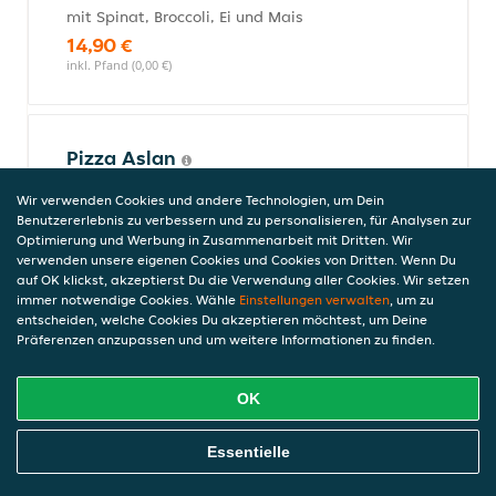
mit Spinat, Broccoli, Ei und Mais
14,90 €
inkl. Pfand (0,00 €)
Pizza Aslan
mit Dönerfleisch, Broccoli und Sauce
Wir verwenden Cookies und andere Technologien, um Dein
Hollandaise
Benutzererlebnis zu verbessern und zu personalisieren, für Analysen zur
14,90 €
Optimierung und Werbung in Zusammenarbeit mit Dritten. Wir
inkl. Pfand (0,00 €)
verwenden unsere eigenen Cookies und Cookies von Dritten. Wenn Du
auf OK klickst, akzeptierst Du die Verwendung aller Cookies. Wir setzen
immer notwendige Cookies. Wähle
Einstellungen verwalten
, um zu
entscheiden, welche Cookies Du akzeptieren möchtest, um Deine
Präferenzen anzupassen und um weitere Informationen zu finden.
Pizza Diablo
mit Truthahnschinken, Rindersalami, roten
Zwiebeln, Peperoni und Artischocken
OK
12,90 €
Online Essen Bestellen
inkl. Pfand (0,00 €)
Essentielle